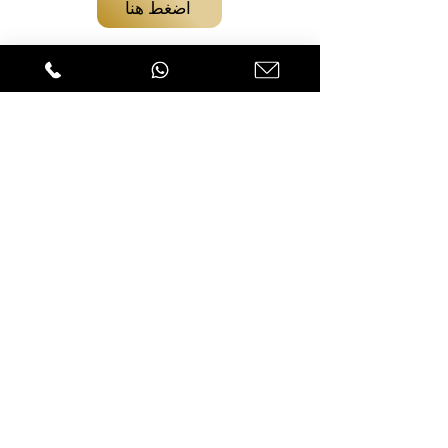
اضغط هنا
لقد أثمرت الشراكة بين الدكتور عزام
والمحامي عنان عليان على مر السنين
- ونحن ندعوك للاتصال بنا للحصول
على استشارة قانونية مهنية وعالية
الجودة.